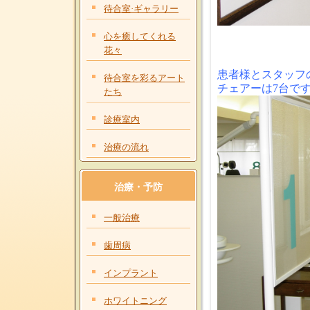
待合室·ギャラリー
心を癒してくれる
花々
患者様とスタ
ッフ
待合室を彩るアート
チェアーは7台で
たち
診療室内
治療の流れ
治療・予防
一般治療
歯周病
インプラント
ホワイトニング