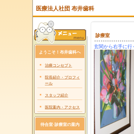
医療法人社団 布井歯科
診療室
玄関から右手に行
ようこそ！布井歯科へ
治療コンセプト
院長紹介・プロフィ
ール
スタッフ紹介
医院案内・アクセス
待合室·診療室の案内