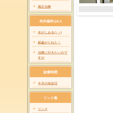
矯正治療
布井歯科Q&A
水がしみる(>_<)
銀歯がとれた！
治療に行きたいので
すが
診療時間
今月の休診日
リンク集
リンク